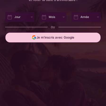
Jour
Mois
Année
date_range
date_range
date_range
OU
Je m'inscris avec Google